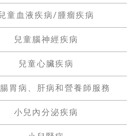
兒童血液疾病/腫瘤疾病
兒童腦神經疾病
兒童心臟疾病
腸胃病、肝病和營養師服務
小兒內分泌疾病