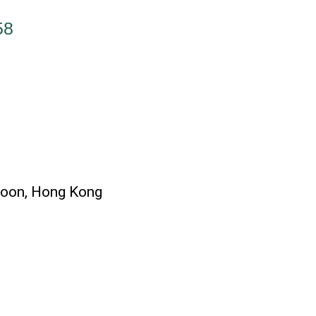
58
wloon, Hong Kong