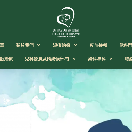
單
關於我們
濕疹治療
疫苗接種
兒科
斷治療
兒科發展及情緒病部門
婦科專科
聯