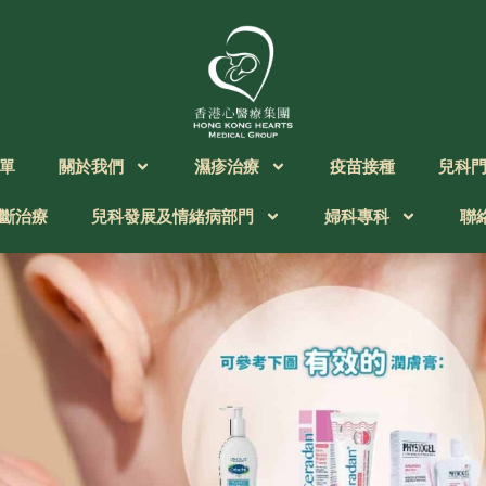
單
關於我們
濕疹治療
疫苗接種
兒科
斷治療
兒科發展及情緒病部門
婦科專科
聯