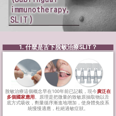
1. 什麼是舌下脫敏治療SLIT？
脫敏治療這個概念早在100年前已記載，現今
廣泛在
多個國家應用
。原理是把微量的致敏原抽取物以舌
底方式吸收，劑量循序漸進地增加，使身體免疫系
統慢慢適應，杜絕過敏症狀。