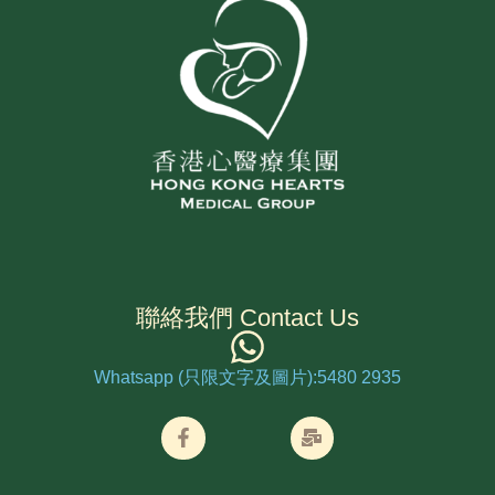
聯絡我們 Contact Us
Whatsapp (只限文字及圖片):5480 2935
F
M
a
a
c
i
e
l
b
-