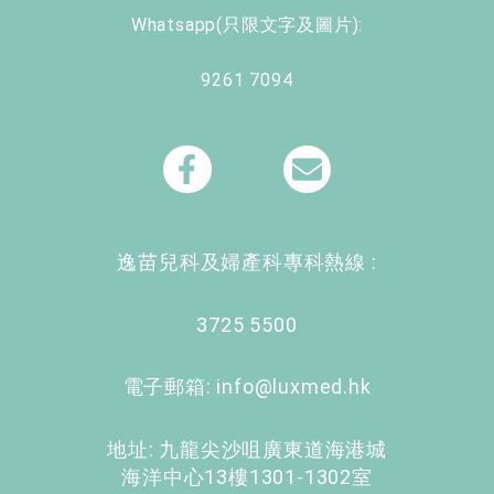
Whatsapp(只限文字及圖片):
9261 7094
F
E
a
n
c
v
e
e
逸苗
兒科及婦產科專科
熱線 :
b
l
o
o
3725 5500
o
p
k
e
電子郵箱: info@luxmed.hk
-
f
地址: 九龍尖沙咀廣東道海港城
海洋中心13樓1301-1302室